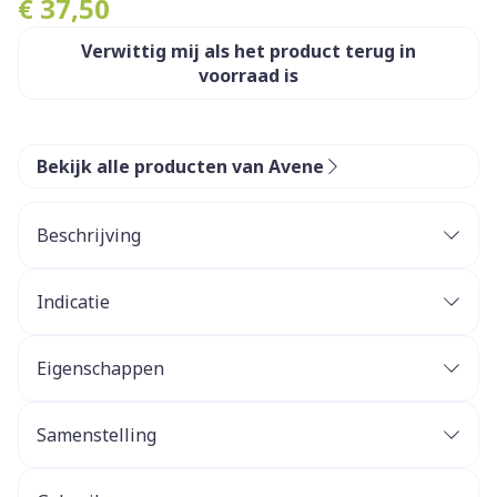
€ 37,50
Verwittig mij als het product terug in
voorraad is
Bekijk alle producten van Avene
Beschrijving
Indicatie
DermAbsolu Verzorging voor een jeugdige blik
werd in het bijzonder ontwikkeld voor vrouwen
Eigenschappen
met een gevoelige oogomtrek die kleine rimpeltjes
ter hoogte van de oogomtrek, verslapping van de
oogleden, een minder compacte huid en minder
Samenstelling
heldere blik willen tegengaan.