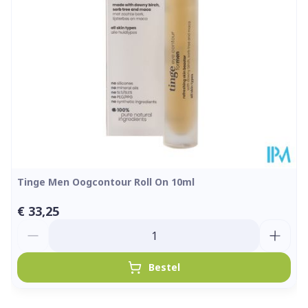
Verpakking
Kamertemperatuur (15°C -
Behoud
25°C)
Tinge Men Oogcontour Roll On 10ml
€ 33,25
Aantal
Bestel