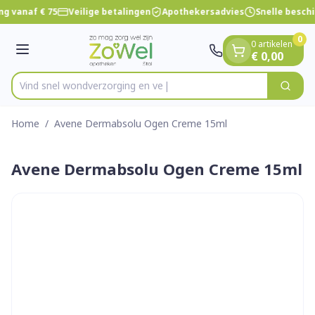
Dia 1 van 1
Ga naar de inhoud
ng vanaf € 75
Veilige betalingen
Apothekersadvies
Snelle besch
0
0 artikelen
Menu
€ 0,00
Vind snel wondverzorgin
Zoek
Product, merk, categorie...
Home
/
Avene Dermabsolu Ogen Creme 15ml
Avene Dermabsolu Ogen Creme 15ml