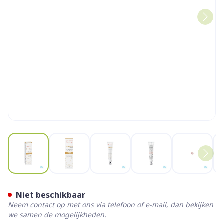
View larger image
View larger image
View larger image
View larger image
View la
Avene Dermabsolu Ogen C
Niet beschikbaar
Neem contact op met ons via telefoon of e-mail, dan bekijken
we samen de mogelijkheden.