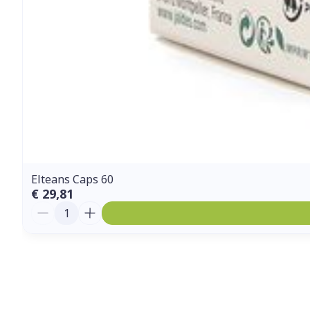
Elteans Caps 60
€ 29,81
Aantal