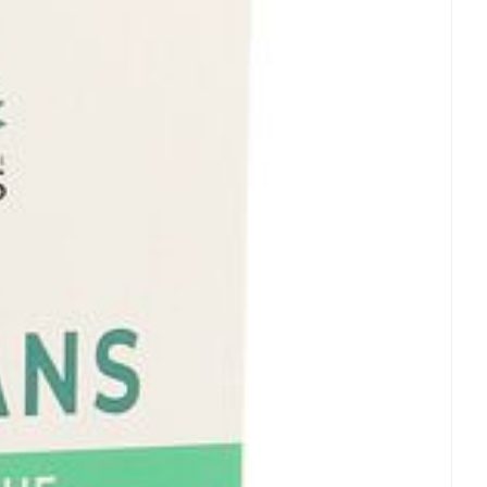
et
geneesmiddelen
erende
Parfums en
- 25°C)
geurproducten
CBD