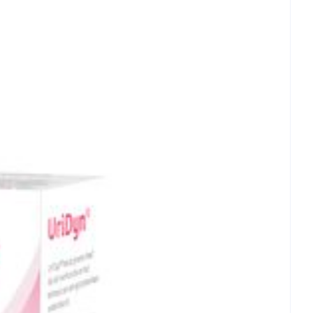
et
geneesmiddelen
erende
Parfums en
geurproducten
CBD