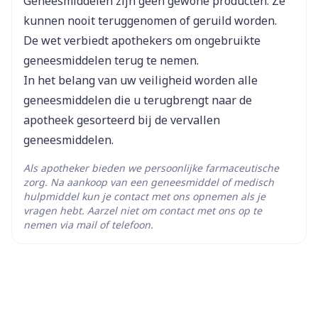
Geneesmiddelen zijn geen gewone producten. Ze
bepaalde vrouwelijke (gynaecologische)
Verpakking
kunnen nooit teruggenomen of geruild worden.
aandoeningen en onvruchtbaarheid te
De wet verbiedt apothekers om ongebruikte
Actieve
behandelen.
anastrozol
Ingrediënten
geneesmiddelen terug te nemen.
In het belang van uw veiligheid worden alle
Kamertemperatuur (15°C -
geneesmiddelen die u terugbrengt naar de
Behoud
25°C)
apotheek gesorteerd bij de vervallen
geneesmiddelen.
Als apotheker bieden we persoonlijke farmaceutische
zorg. Na aankoop van een geneesmiddel of medisch
hulpmiddel kun je contact met ons opnemen als je
vragen hebt. Aarzel niet om contact met ons op te
nemen via mail of telefoon.