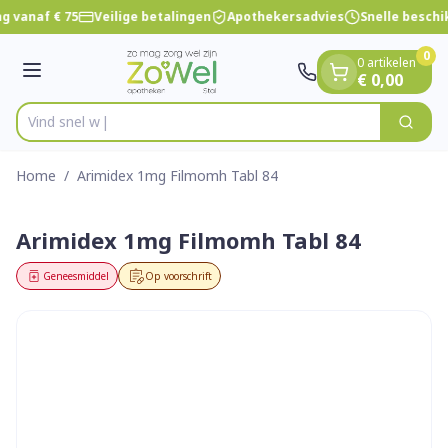
Dia 1 van 1
Ga naar de inhoud
g vanaf € 75
Veilige betalingen
Apothekersadvies
Snelle beschi
0
0 artikelen
Menu
€ 0,00
V
Zoek
Product, merk, categorie...
Home
/
Arimidex 1mg Filmomh Tabl 84
Arimidex 1mg Filmomh Tabl 84
Geneesmiddel
Op voorschrift