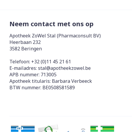
Zuurstof
Eelt
Eksteroog - li
Neem contact met ons op
Ademhalingss
Toon meer
Apotheek ZoWel Stal (Pharmaconsult BV)
Heerbaan 232
Spieren en g
3582
Beringen
Specifiek vo
Naalden en s
Telefoon:
+32 (0)11 45 21 61
Lichaamsverzo
E-mailadres:
stal@
apotheekzowel.be
Infecties
Spuiten
APB nummer:
713005
Deodorant
Apotheek titularis:
Barbara Verbeeck
Oplossing voor
Gezichtsverzo
BTW nummer:
BE0508581589
Naalden
Luizen
Naalden voor 
- pennaalden
Diagnostica
Toon meer