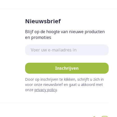
Bed
ing zon
Doorliggen - decubitis
Nieuwsbrief
Toon meer
gie
Urinewegen
Blijf op de hoogte van nieuwe producten
en promoties
eid,
Stoppen met roken
n stress
E-mail adres
it en intieme
Gezichtsreiniging -
ontschminken
en
Instrumenten
 -
en
Reinigingsmelk, - crème, -
sche
Anti tumor middelen
Inschrijven
ie
olie en gel
ijn
Tonic - lotion
Door op inschrijven te klikken, schrijft u zich in
Anesthesie
voor onze nieuwsbrief en gaat u akkoord met
zorging
Micellair water
onze
privacy policy
.
Specifiek voor de ogen
hie
Diverse
Toon meer
et
geneesmiddelen