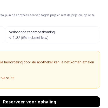
Botten, spieren en
ten
Toon meer
gewrichten
vogels
Fytotherapie
Wondzorg
rapie
Toon meer
aal je in de apotheek een verlaagde prijs en niet de prijs die op onze
Diagnosetesten en
 stress
Vlooien en teken
meetapparatuur
Oren
Mond en keel
Verhoogde tegemoetkoming
€ 1,07
(6% inclusief btw)
Alcoholtest
g
Oordopjes
Zuigtabletten
herapie -
Mond, muil of snavel
Bloeddrukmeter
ls
 en -druppels
Oorreiniging
Spray - oplossing
Cholesteroltest
zen
Oordruppels
 Na beoordeling door de apotheker kan je het komen afhalen
Hartslagmeter
ulpmiddelen
Toon meer
 vereist.
herming
Hygiëne
Ergonomie
nning en -
Aambeien
Reserveer
voor ophaling
s
Bad en douche
Ademhaling en zuurstof