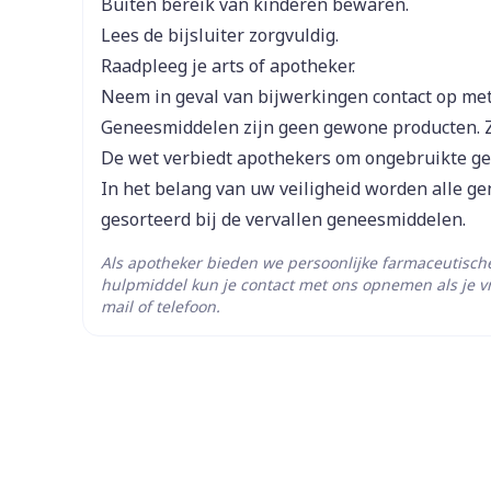
Buiten bereik van kinderen bewaren.
Breedte
50 mm
Lees de bijsluiter zorgvuldig.
Raadpleeg je arts of apotheker.
Lengte
102 mm
Neem in geval van bijwerkingen contact op met 
Geneesmiddelen zijn geen gewone producten. 
Diepte
22 mm
De wet verbiedt apothekers om ongebruikte g
In het belang van uw veiligheid worden alle g
Hoeveelheid
30
gesorteerd bij de vervallen geneesmiddelen.
Verpakking
Als apotheker bieden we persoonlijke farmaceutisc
Actieve
hulpmiddel kun je contact met ons opnemen als je v
amlodipine besilaat
Ingrediënten
mail of telefoon.
Behoud
Kamertemperatuur (15°C 