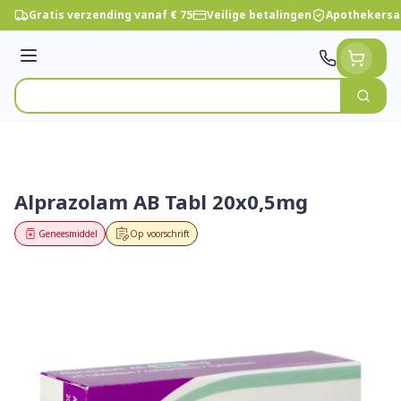
Ga naar de inhoud
Gratis verzending vanaf € 75
Veilige betalingen
Apothekersa
Menu
Zoek
Product, merk, categorie...
Alprazolam AB Tabl 20x0,5mg
Geneesmiddel
Op voorschrift