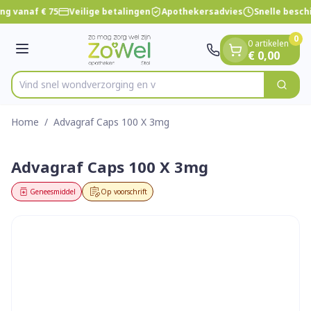
Dia 1 van 1
Ga naar de inhoud
ng vanaf € 75
Veilige betalingen
Apothekersadvies
Snelle besch
0
0 artikelen
Menu
€ 0,00
Vind snel wondverzor
Zoek
Product, merk, categorie...
Home
/
Advagraf Caps 100 X 3mg
Advagraf Caps 100 X 3mg
Geneesmiddel
Op voorschrift