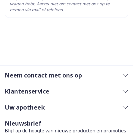
vragen hebt. Aarzel niet om contact met ons op te
leverinsufficiëntie en zwarte patiënten
nemen via mail of telefoon.
De gelules in hun geheel, 1 x daag, liefst 's
ochtends, innemen met water
Op een lege maag of min. 1 uur vóór of 2-3 uur na
de maaltijd
Een vergeten ochtenddosis dient zo snel mogelijk
op dezelfde dag te worden ingenomen. De
volgende ochtend dient geen dubbele dosis te
Neem contact met ons op
worden ingenomen
Klantenservice
Uw apotheek
Nieuwsbrief
Blijf op de hoogte van nieuwe producten en promoties