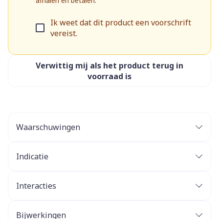
afhalen en betalen.
Ik weet dat dit product een voorschrift
vereist.
Verwittig mij als het product terug in
voorraad is
Waarschuwingen
Indicatie
Profylaxe van transplantaatafstoting bij
volwassen allogene niertransplantaat- of
Interacties
levertransplantaat ontvangers
Behandeling van afstoting van allogene
Bijwerkingen