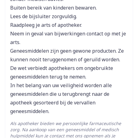
clinische evaluatie
Buiten bereik van kinderen bewaren.
Diepte
63 mm
Nier- en levertransplantatie: initiële orale dosis
Lees de bijsluiter zorgvuldig.
zoals voor profylaxe van transplantaatafstoting
Raadpleeg je arts of apotheker.
Hoeveelheid
100
Harttransplantatie: initiële dosis: 0,15 mg/kg/dag ,
Neem in geval van bijwerkingen contact op met je
Verpakking
1 x daags, 's ochtends
arts.
Transplantatie van andere organen (geen
Geneesmiddelen zijn geen gewone producten. Ze
Actieve
tacrolimus
Ingrediënten
klinische ervaring): initiële dosis
kunnen nooit teruggenomen of geruild worden.
long: 0,10-0,15 mg/kg/dag
De wet verbiedt apothekers om ongebruikte
Kamertemperatuur (15°C -
pancreas: 0,2 mg/kg/dag
geneesmiddelen terug te nemen.
Behoud
25°C)
darm: 0,3 mg/kg/dag
In het belang van uw veiligheid worden alle
geneesmiddelen die u terugbrengt naar de
Na overschakeling op een alternatieve
apotheek gesorteerd bij de vervallen
formulering (verlengde of directe vrijstelling)
geneesmiddelen.
moet een therapeutische
Als apotheker bieden we persoonlijke farmaceutische
geneesmiddelenmonitoring worden uitgevoerd
zorg. Na aankoop van een geneesmiddel of medisch
Dosisaanpassingen zijn aangewezen bij
hulpmiddel kun je contact met ons opnemen als je