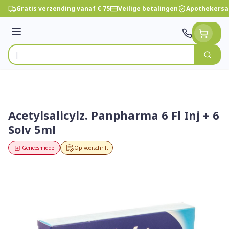
Ga naar de inhoud
Gratis verzending vanaf € 75
Veilige betalingen
Apothekersa
Menu
Zoek
Product, merk, categorie...
Acetylsalicylz. Panpharma 6 Fl Inj + 6
Solv 5ml
Geneesmiddel
Op voorschrift