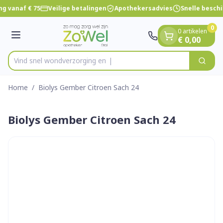
Dia 1 van 1
Ga naar de inhoud
g vanaf € 75
Veilige betalingen
Apothekersadvies
Snelle besch
0
0 artikelen
Menu
€ 0,00
Vind snel wondverzor
Zoek
Product, merk, categorie...
Home
/
Biolys Gember Citroen Sach 24
Biolys Gember Citroen Sach 24