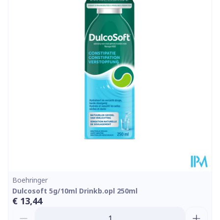
Diepte
78 mm
Dieetbeperkingen
Bio
Kamertemperatuur (15°C
Behoud
- 25°C)
Boehringer
Dulcosoft 5g/10ml Drinkb.opl 250ml
€ 13,44
Aantal