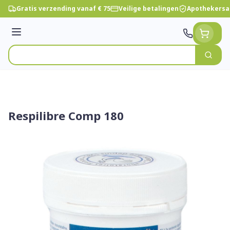
Ga naar de inhoud
Gratis verzending vanaf € 75
Veilige betalingen
Apothekersa
Menu
Zoek
Product, merk, categorie...
Respilibre Comp 180