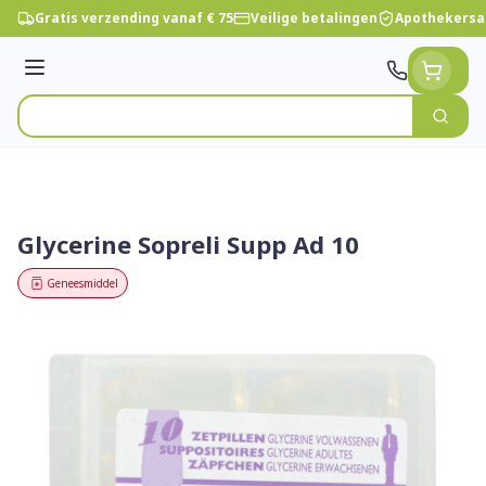
Ga naar de inhoud
Gratis verzending vanaf € 75
Veilige betalingen
Apothekersa
Menu
Zoek
Product, merk, categorie...
Glycerine Sopreli Supp Ad 10
Geneesmiddel