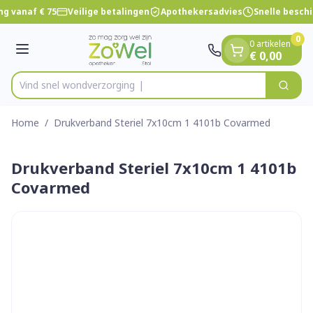
Dia 1 van 1
Ga naar de inhoud
g vanaf € 75
Veilige betalingen
Apothekersadvies
Snelle besch
0
0 artikelen
Menu
€ 0,00
Vind snel wondverz
Zoek
Product, merk, categorie...
Home
/
Drukverband Steriel 7x10cm 1 4101b Covarmed
Drukverband Steriel 7x10cm 1 4101b
Covarmed