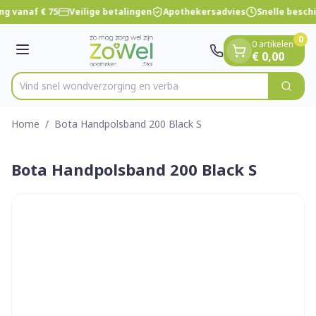
Dia 1 van 1
Ga naar de inhoud
ng vanaf € 75
Veilige betalingen
Apothekersadvies
Snelle besch
0
0 artikelen
Menu
€ 0,00
Vind snel wondverzorging e
Zoek
Product, merk, categorie...
Home
/
Bota Handpolsband 200 Black S
Bota Handpolsband 200 Black S