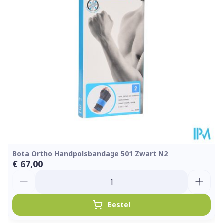
Hoeveelheid
Stuk
Verpakking
Kamertemperatuur (15°C -
Behoud
25°C)
Bota Ortho Handpolsbandage 501 Zwart N2
€ 67,00
Aantal
Bestel