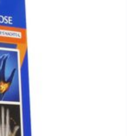
et
geneesmiddelen
erende
Parfums en
geurproducten
CBD