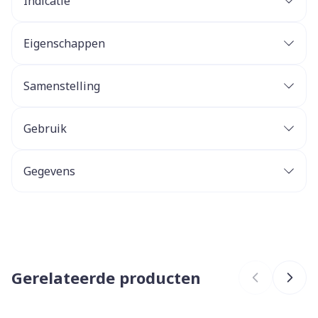
Indicatie
Eigenschappen
Samenstelling
Gebruik
Gegevens
CNK
3180411
Organisaties
Eureka Pharma
Gerelateerde producten
Merken
Bach bloesems
Breedte
30 mm