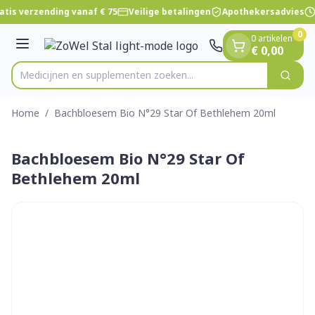
Dia 1 van 1
Ga naar de inhoud
atis verzending vanaf € 75
Veilige betalingen
Apothekersadvies
0
0 artikelen
Menu
€ 0,00
Medicijnen en supplementen zoeken...
Zoek
Product, merk, categorie...
Home
/
Bachbloesem Bio N°29 Star Of Bethlehem 20ml
Bachbloesem Bio N°29 Star Of
Bethlehem 20ml