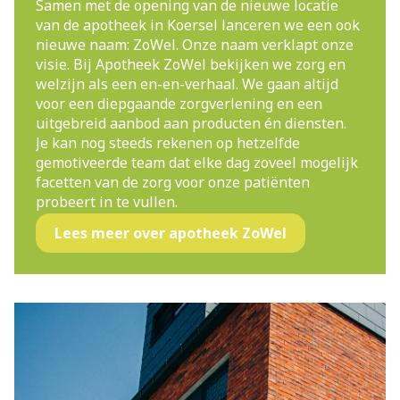
Samen met de opening van de nieuwe locatie
van de apotheek in Koersel lanceren we een ook
nieuwe naam: ZoWel. Onze naam verklapt onze
visie. Bij Apotheek ZoWel bekijken we zorg en
welzijn als een en-en-verhaal. We gaan altijd
voor een diepgaande zorgverlening en een
uitgebreid aanbod aan producten én diensten.
Je kan nog steeds rekenen op hetzelfde
gemotiveerde team dat elke dag zoveel mogelijk
facetten van de zorg voor onze patiënten
probeert in te vullen.
Lees meer over apotheek ZoWel