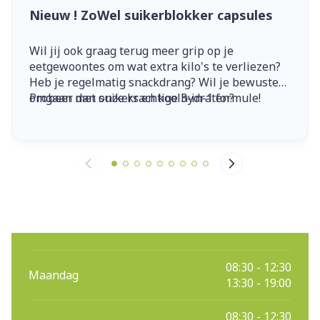
Nieuw ! ZoWel suikerblokker capsules
Wil jij ook graag terug meer grip op je
eetgewoontes om wat extra kilo's te verliezen?
Heb je regelmatig snackdrang? Wil je bewuster
omgaan met suikers en koolhydraten?
Probeer dan onze krachtige 3-in-1 formule!
08:30 - 12:30
Maandag
13:30 - 19:00
08:30 - 12:30