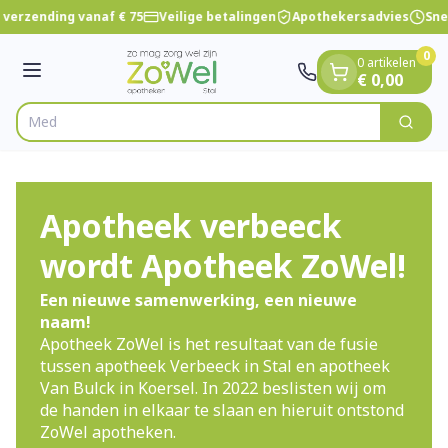
Dia 1 van 1
Ga naar de inhoud
erzending vanaf € 75
Veilige betalingen
Apothekersadvies
Snell
0
0 artikelen
Menu
€ 0,00
Vind sn
Zoek
Product, merk, categorie...
Apotheek verbeeck
wordt Apotheek ZoWel!
Een nieuwe samenwerking, een nieuwe
naam!
Apotheek ZoWel is het resultaat van de fusie
tussen apotheek Verbeeck in Stal en apotheek
Van Bulck in Koersel. In 2022 beslisten wij om
de handen in elkaar te slaan en hieruit ontstond
ZoWel apotheken.