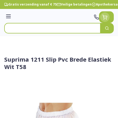
Ga naar de inhoud
Gratis verzending vanaf € 75
Veilige betalingen
Apothekersa
Menu
Zoek
Product, merk, categorie...
Suprima 1211 Slip Pvc Brede Elastiek
Wit T58