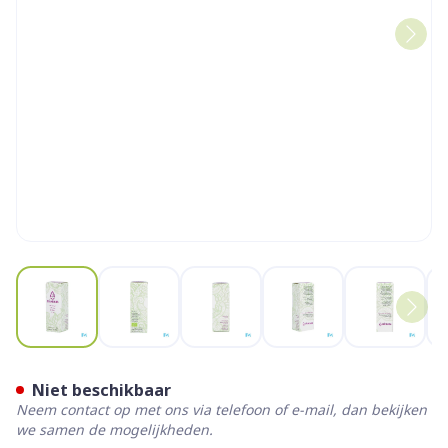
View larger image
View larger image
View larger image
View larger image
View la
Sjankara Wierook Ess. Olie 
Niet beschikbaar
Neem contact op met ons via telefoon of e-mail, dan bekijken
we samen de mogelijkheden.