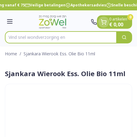
Dia 1 van 1
Ga naar de inhoud
ng vanaf € 75
Veilige betalingen
Apothekersadvies
Snelle besch
0
0 artikelen
Menu
€ 0,00
Vind snel wondverzo
Zoek
Product, merk, categorie...
Home
/
Sjankara Wierook Ess. Olie Bio 11ml
Sjankara Wierook Ess. Olie Bio 11ml