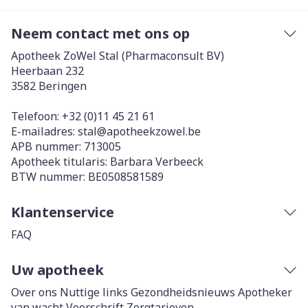
Neem contact met ons op
Apotheek ZoWel Stal (Pharmaconsult BV)
Heerbaan 232
3582
Beringen
Telefoon:
+32 (0)11 45 21 61
E-mailadres:
stal@
apotheekzowel.be
APB nummer:
713005
Apotheek titularis:
Barbara Verbeeck
BTW nummer:
BE0508581589
Klantenservice
FAQ
Uw apotheek
Over ons
Nuttige links
Gezondheidsnieuws
Apotheker
van wacht
Voorschrift
Zorgtarieven