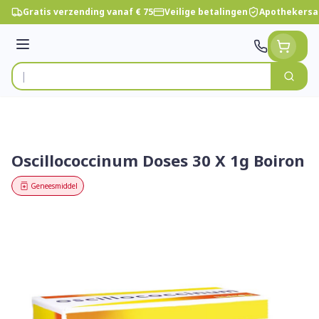
Ga naar de inhoud
Gratis verzending vanaf € 75
Veilige betalingen
Apothekersa
Menu
Zoek
Product, merk, categorie...
Oscillococcinum Doses 30 X 1g Boiron
Geneesmiddel