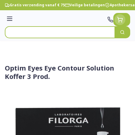
Ga naar de inhoud
Gratis verzending vanaf € 75
Veilige betalingen
Apothekersa
Menu
Zoek
Product, merk, categorie...
Optim Eyes Eye Contour Solution
Koffer 3 Prod.