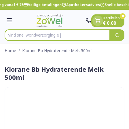
Dia 1 van 1
Ga naar de inhoud
ng vanaf € 75
Veilige betalingen
Apothekersadvies
Snelle besch
0
0 artikelen
Menu
€ 0,00
Vind snel wondverzo
Zoek
Product, merk, categorie...
Home
/
Klorane Bb Hydraterende Melk 500ml
Klorane Bb Hydraterende Melk
500ml