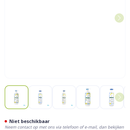
View larger image
View larger image
View larger image
View larger image
View la
Klorane Bb Hydraterende M
Niet beschikbaar
Neem contact op met ons via telefoon of e-mail, dan bekijken