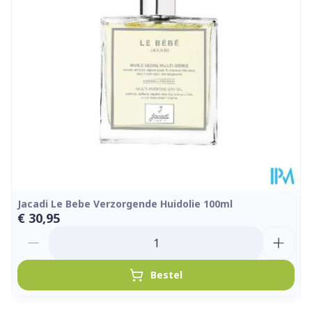
Hoeveelheid
500 ml
Verpakking
Kamertemperatuur (15°C -
Behoud
25°C)
Jacadi Le Bebe Verzorgende Huidolie 100ml
€ 30,95
Aantal
Bestel