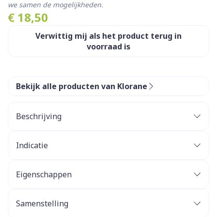
we samen de mogelijkheden.
€ 18,50
Verwittig mij als het product terug in
voorraad is
Bekijk alle producten van Klorane
Beschrijving
Indicatie
Eigenschappen
Hydrateert: de vloeibare en niet-plakkerige
textuur hydrateert de normale tot droge huid
Samenstelling
effectief en langdurig.