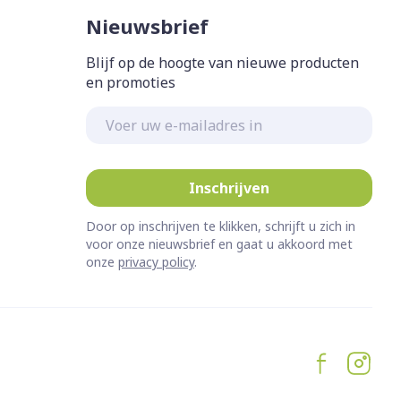
Bed
Nieuwsbrief
ing zon
Doorliggen - decubitis
Blijf op de hoogte van nieuwe producten
Toon meer
gie
Urinewegen
en promoties
E-mail adres
eid,
Stoppen met roken
n stress
it en intieme
Gezichtsreiniging -
ontschminken
en
Instrumenten
Inschrijven
 -
en
Reinigingsmelk, - crème, -
sche
Anti tumor middelen
Door op inschrijven te klikken, schrijft u zich in
ie
olie en gel
voor onze nieuwsbrief en gaat u akkoord met
onze
privacy policy
.
ijn
Tonic - lotion
Anesthesie
zorging
Micellair water
Specifiek voor de ogen
hie
Diverse
Toon meer
et
geneesmiddelen