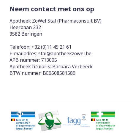
Neem contact met ons op
Zuurstof
Eelt
Eksteroog - li
Apotheek ZoWel Stal (Pharmaconsult BV)
Ademhalingss
Heerbaan 232
Toon meer
3582
Beringen
Spieren en g
Telefoon:
+32 (0)11 45 21 61
E-mailadres:
stal@
apotheekzowel.be
Specifiek vo
APB nummer:
713005
Naalden en s
Apotheek titularis:
Barbara Verbeeck
Lichaamsverzo
Infecties
BTW nummer:
BE0508581589
Spuiten
Deodorant
Oplossing voor
Gezichtsverzo
Naalden
Luizen
Naalden voor 
- pennaalden
Diagnostica
Toon meer