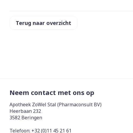
Zuurstof
Eelt
Eksteroog - li
Terug naar overzicht
Ademhalingss
Toon meer
Spieren en g
Specifiek vo
Naalden en s
Lichaamsverzo
Infecties
Spuiten
Deodorant
Oplossing voor
Gezichtsverzo
Neem contact met ons op
Naalden
Luizen
Naalden voor 
Apotheek ZoWel Stal (Pharmaconsult BV)
- pennaalden
Heerbaan 232
Diagnostica
3582
Beringen
Toon meer
Telefoon:
+32 (0)11 45 21 61