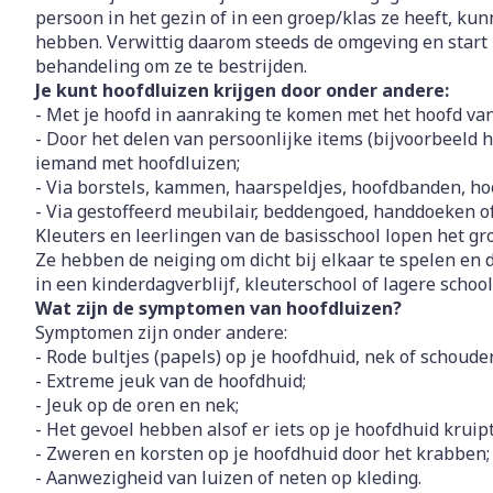
Toon meer
Toon meer
Toon meer
persoon in het gezin of in een groep/klas ze heeft, ku
hebben. Verwittig daarom steeds de omgeving en start 
Vitaliteit 50+
Toon submenu voor Vitaliteit
behandeling om ze te bestrijden.
Thuiszorg
Nagels en ho
Je kunt hoofdluizen krijgen door onder andere:
Mond
Huid
Plantaardige 
Natuur geneeskunde
- Met je hoofd in aanraking te komen met het hoofd va
Batterijen
Toon submenu voor Natuur g
- Door het delen van persoonlijke items (bijvoorbeeld h
Droge mond
Ontsmetten e
Toebehoren
Spijsverterin
Thuiszorg en EHBO
iemand met hoofdluizen;
desinfecteren
Elektrische ta
Toon submenu voor Thuiszor
- Via borstels, kammen, haarspeldjes, hoofdbanden, ho
Steriel materi
Schimmels
- Via gestoffeerd meubilair, beddengoed, handdoeken of
Interdentaal - 
Dieren en insecten
Vacht, huid o
Kleuters en leerlingen van de basisschool lopen het gro
Koortsblaasjes 
Toon submenu voor Dieren en
Kunstgebit
Ze hebben de neiging om dicht bij elkaar te spelen en 
Jeuk
Geneesmiddelen
in een kinderdagverblijf, kleuterschool of lagere sch
Toon meer
Toon submenu voor Geneesmi
Wat zijn de symptomen van hoofdluizen?
Symptomen zijn onder andere:
- Rode bultjes (papels) op je hoofdhuid, nek of schouder
- Extreme jeuk van de hoofdhuid;
Voeten en be
Aerosoltherap
zuurstof
- Jeuk op de oren en nek;
Zware benen
Droge voeten, 
- Het gevoel hebben alsof er iets op je hoofdhuid kruipt
Aerosol toeste
kloven
Tabletten
- Zweren en korsten op je hoofdhuid door het krabben;
- Aanwezigheid van luizen of neten op kleding.
Aerosol access
Blaren
Creme, gel en 