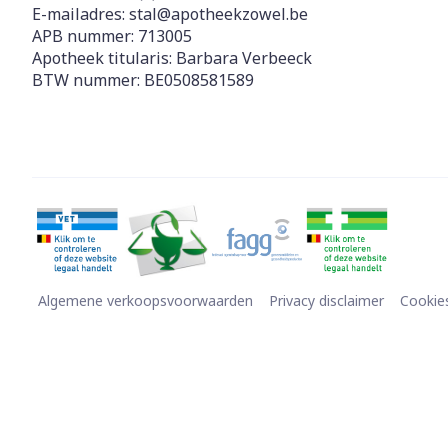
E-mailadres:
stal@
apotheekzowel.be
Diergeneesmi
APB nummer:
713005
Gezichtsverz
Apotheek titularis:
Barbara Verbeeck
Pillendozen e
BTW nummer:
BE0508581589
Pigmentstoorn
accessoires
Gevoelige huid
geïrriteerde h
Gemengde hui
Doffe huid
Toon meer
Algemene verkoopsvoorwaarden
Privacy disclaimer
Cookie
Snurken