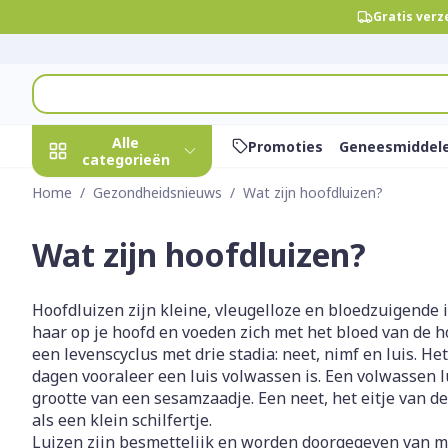
Ga naar de inhoud
Gratis verz
Product, merk, categorie...
Alle
Promoties
Geneesmiddel
categorieën
Home
/
Gezondheidsnieuws
/
Wat zijn hoofdluizen?
Promoties
Wat zijn hoofdluizen?
Schoonheid,
Haar en Hoof
Afslanken
Zwangerscha
Geheugen
Aromatherap
Lenzen en bri
Insecten
Maag darm st
verzorging en
hygiëne
Kammen - ont
Maaltijdverva
Zwangerschaps
Verstuiver
Lensproducte
Verzorging in
Maagzuur
Toon submenu voor Schoonhei
Hoofdluizen zijn kleine, vleugelloze en bloedzuigende i
Seksualiteit
Beschadigd ha
Eetlustremme
Borstvoeding
Essentiële oli
Brillen
Anti insecten
Lever, galblaas
haar op je hoofd en voeden zich met het bloed van de 
Dieet, voeding en
hoofdirritatie
pancreas
een levenscyclus met drie stadia: neet, nimf en luis. He
Platte buik
Lichaamsverzo
Complex - com
Teken tang of 
vitamines
Toon submenu voor Dieet, vo
dagen vooraleer een luis volwassen is. Een volwassen l
Styling - spray
Braken
Vetverbrander
Vitamines en
Zware benen
grootte van een sesamzaadje. Een neet, het eitje van de 
Zwangerschap en
Verzorging
supplementen
Laxeermiddel
als een klein schilfertje.
Toon meer
kinderen
Luizen zijn besmettelijk en worden doorgegeven van m
Oligo-elemen
Honden
Toon submenu voor Zwangers