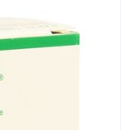
et
geneesmiddelen
erende
Parfums en
geurproducten
CBD