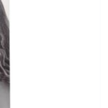
et
geneesmiddelen
erende
Parfums en
geurproducten
CBD